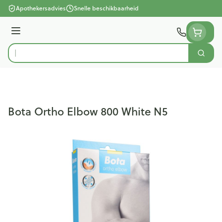
Ga naar de inhoud
Apothekersadvies
Snelle beschikbaarheid
Menu
Zoek
Product, merk, categorie...
Bota Ortho Elbow 800 White N5