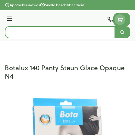
Ga naar de inhoud
Apothekersadvies
Snelle beschikbaarheid
Menu
Zoek
Product, merk, categorie...
Botalux 140 Panty Steun Glace Opaque
N4