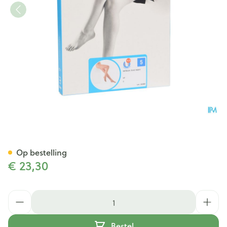
Botalux 70 Panty Steun Dt N5
Op bestelling
€ 23,30
Aantal
Bestel