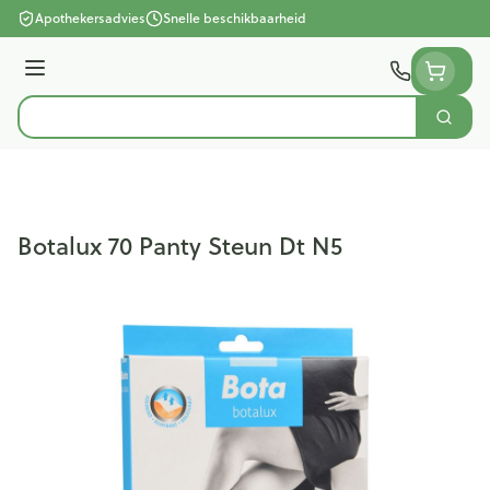
Ga naar de inhoud
Apothekersadvies
Snelle beschikbaarheid
Menu
Zoek
Product, merk, categorie...
Botalux 70 Panty Steun Dt N5