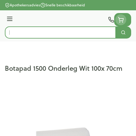
Ga naar de inhoud
Apothekersadvies
Snelle beschikbaarheid
Menu
Zoek
Product, merk, categorie...
Botapad 1500 Onderleg Wit 100x 70cm