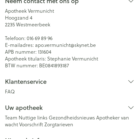
Neem contact met ons op
Apotheek Vermunicht
Hoogzand 4
2235
Westmeerbeek
Telefoon:
016 69 89 96
E-mailadres:
apo.vermunicht@
skynet.be
APB nummer:
131604
Apotheek titularis:
Stephanie Vermunicht
BTW nummer:
BE0841893187
Klantenservice
FAQ
Uw apotheek
Team
Nuttige links
Gezondheidsnieuws
Apotheker van
wacht
Voorschrift
Zorgtarieven