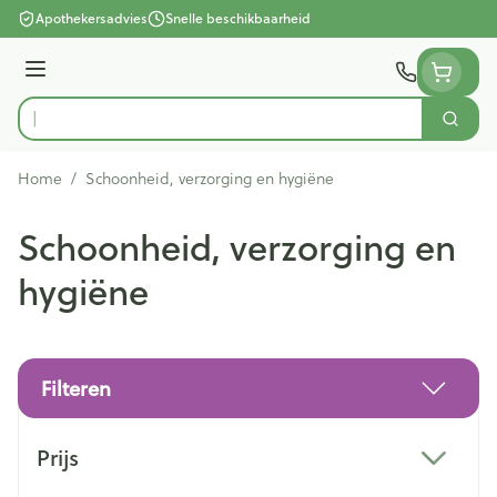
Ga naar de inhoud
Apothekersadvies
Snelle beschikbaarheid
Menu
Zoek
Product, merk, categorie...
Home
/
Schoonheid, verzorging en hygiëne
Schoonheid, verzorging en
hygiëne
Filteren
Doorgaan naar productlijst
Prijs
filter