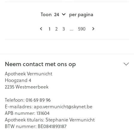
Toon
per pagina
Pagina's
U lees momenteel pagina
1
Pagina
Pagina
Pagina
2
3
...
590
Neem contact met ons op
Apotheek Vermunicht
Hoogzand 4
2235
Westmeerbeek
Telefoon:
016 69 89 96
E-mailadres:
apo.vermunicht@
skynet.be
APB nummer:
131604
Apotheek titularis:
Stephanie Vermunicht
BTW nummer:
BE0841893187