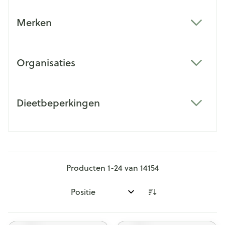
Merken
filter
Organisaties
filter
Dieetbeperkingen
filter
Producten
1
-
24
van
14154
Sorteer op: