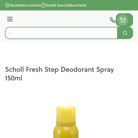
Ga naar de inhoud
Apothekersadvies
Snelle beschikbaarheid
Menu
Zoek
Product, merk, categorie...
Scholl Fresh Step Deodorant Spray
150ml