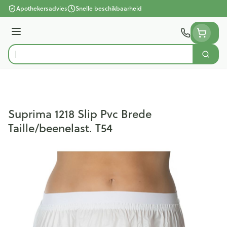
Ga naar de inhoud
Apothekersadvies
Snelle beschikbaarheid
Menu
Zoek
Product, merk, categorie...
Suprima 1218 Slip Pvc Brede
Taille/beenelast. T54