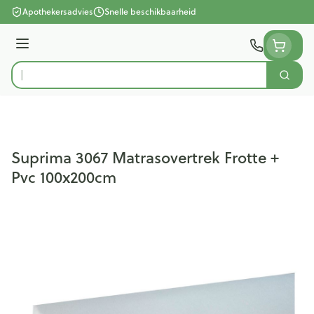
Ga naar de inhoud
Apothekersadvies
Snelle beschikbaarheid
Menu
Zoek
Product, merk, categorie...
Suprima 3067 Matrasovertrek Frotte +
Pvc 100x200cm