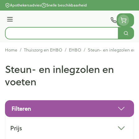
Ga naar de inhoud
Apothekersadvies
Snelle beschikbaarheid
Menu
Zoek
Product, merk, categorie...
Home
/
Thuiszorg en EHBO
/
EHBO
/
Steun- en inlegzolen en 
Steun- en inlegzolen en
voeten
Filteren
Doorgaan naar productlijst
Prijs
filter