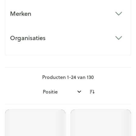
Merken
filter
Organisaties
filter
Producten
1
-
24
van
130
Sorteer op: