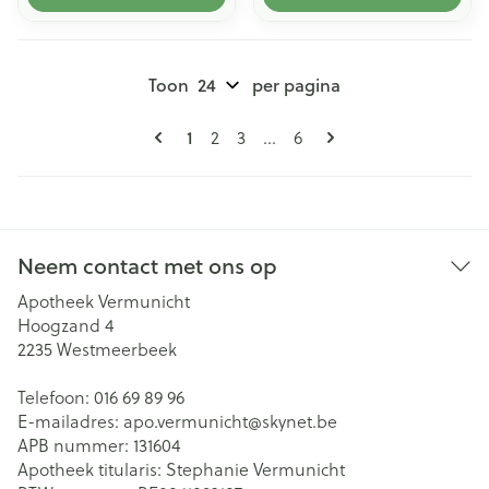
Toon
per pagina
Pagina's
U lees momenteel pagina
Pagina
Pagina
Pagina
1
2
3
...
6
Neem contact met ons op
Apotheek Vermunicht
Hoogzand 4
2235
Westmeerbeek
Telefoon:
016 69 89 96
E-mailadres:
apo.vermunicht@
skynet.be
APB nummer:
131604
Apotheek titularis:
Stephanie Vermunicht