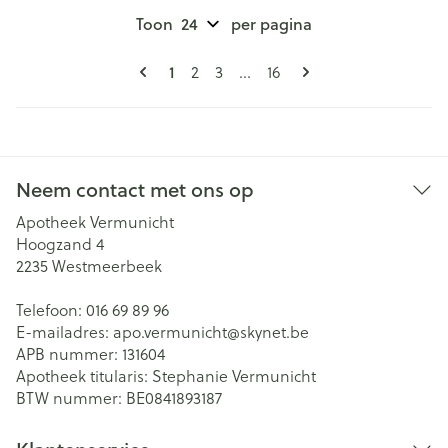
Toon
per pagina
Pagina's
U lees momenteel pagina
Pagina
Pagina
Pagina
1
2
3
...
16
Neem contact met ons op
Apotheek Vermunicht
Hoogzand 4
2235
Westmeerbeek
Telefoon:
016 69 89 96
E-mailadres:
apo.vermunicht@
skynet.be
APB nummer:
131604
Apotheek titularis:
Stephanie Vermunicht
BTW nummer:
BE0841893187