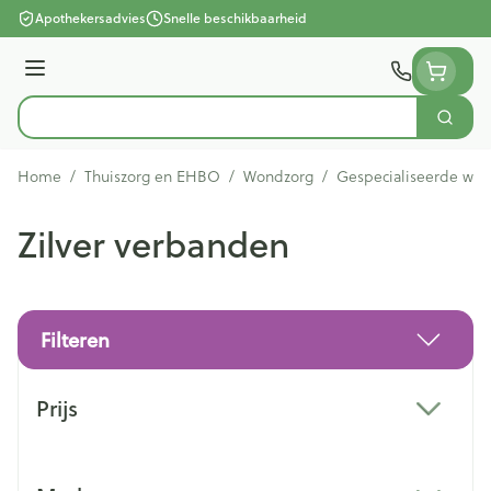
Ga naar de inhoud
Apothekersadvies
Snelle beschikbaarheid
Menu
Zoek
Product, merk, categorie...
Home
/
Thuiszorg en EHBO
/
Wondzorg
/
Gespecialiseerde wo
Zilver verbanden
Filteren
Doorgaan naar productlijst
Prijs
filter