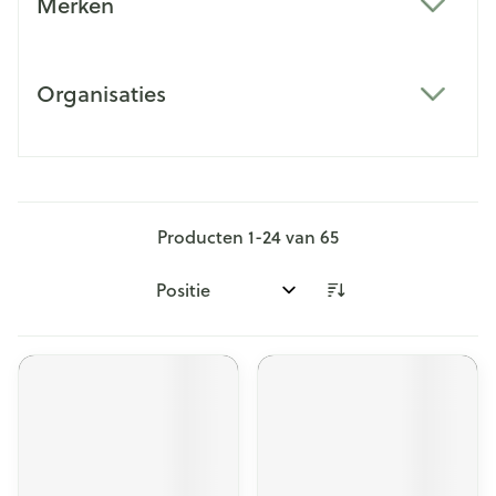
Merken
filter
Organisaties
filter
Producten
1
-
24
van
65
Sorteer op: