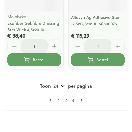
Molnlycke
Allevyn Ag Adhesive Ster
Exufiber Gel.fibre Dressing
12,5x12,5cm 10 66800076
Ster Wiek 4,5x20 10
€ 38,40
€ 115,29
Aantal
Aantal
Bestel
Bestel
Toon
per pagina
Pagina's
U lees momenteel pagina
1
Pagina
Pagina
2
3