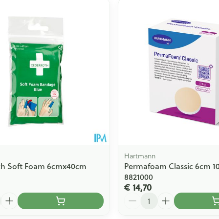
Hartmann
th Soft Foam 6cmx40cm
Permafoam Classic 6cm 1
8821000
€ 14,70
Aantal