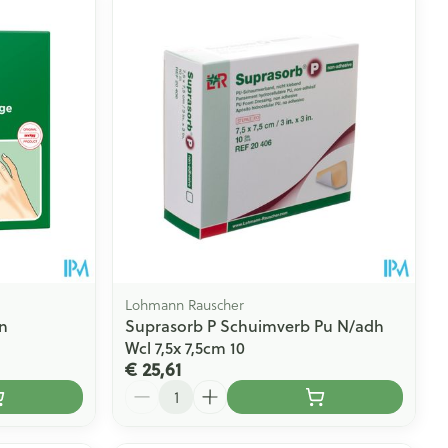
rende
Parfums en
geurproducten
Lohmann Rauscher
n
Suprasorb P Schuimverb Pu N/adh
Wcl 7,5x 7,5cm 10
CBD
€ 25,61
Aantal