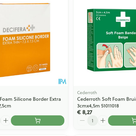
Toon meer
ging
Supplementen
Insectenwe
Mondmaskers
middelen
issen
 -
id
id
Cederroth
 Foam Silicone Border Extra
Cederroth Soft Foam Brui
x7,5cm
3cmx4,5m 51011018
Zelfbruiner
Scheren
€ 8,27
Aantal