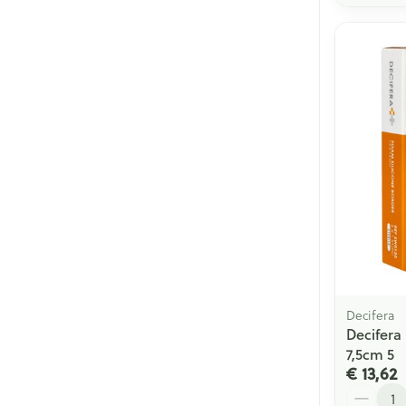
Decifera
Decifera
7,5cm 5
€ 13,62
Aantal