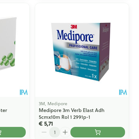
3M, Medipore
Ster
Medipore 3m Verb Elast Adh
5cmx10m Rol 1 2991p-1
€ 5,71
Aantal