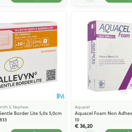
Smith & Nephew
Aquacel
Gentle Border Lite 5,0x 5,0cm
Aquacel Foam Non Adhesi
833
10
€ 36,20
Aantal