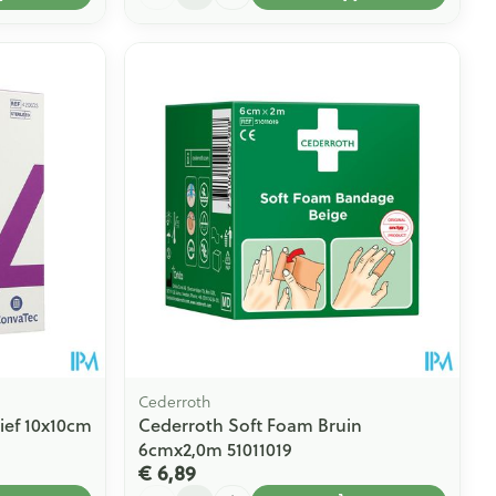
Cederroth
ef 10x10cm
Cederroth Soft Foam Bruin
6cmx2,0m 51011019
€ 6,89
Aantal