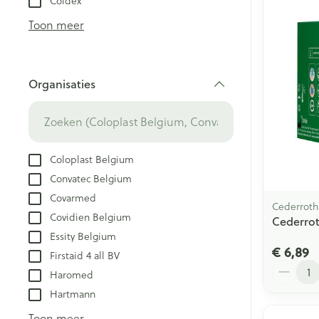
Coldex
Creme, gel en 
Aerosol accesso
Blaren
Toon meer
Zuurstof
Eelt
Eksteroog - lik
Ademhalingsst
Organisaties
Toon meer
filter
Spieren en ge
Specifiek voo
Coloplast Belgium
Naalden en sp
Convatec Belgium
Lichaamsverzo
Infecties
Covarmed
Spuiten
Cederroth
Deodorant
Covidien Belgium
Cederro
Oplossing voor 
Gezichtsverzor
Essity Belgium
Luizen
Naalden
€ 6,89
Firstaid 4 all BV
Aantal
Naalden voor i
Haromed
pennaalden
Diagnostica
Hartmann
Toon meer
Toon meer