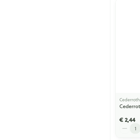
Cederroth
Cederro
€ 2,44
Aantal