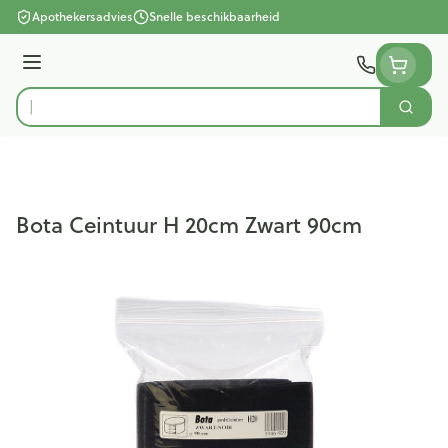
Ga naar de inhoud
Apothekersadvies
Snelle beschikbaarheid
Menu
Zoek
Product, merk, categorie...
Bota Ceintuur H 20cm Zwart 90cm