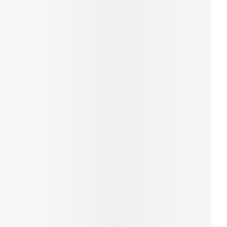
rende
Parfums en
geurproducten
CBD