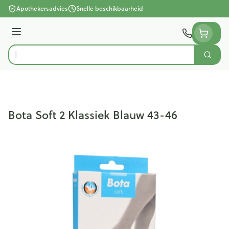
Ga naar de inhoud
Apothekersadvies
Snelle beschikbaarheid
Menu
Zoek
Product, merk, categorie...
Bota Soft 2 Klassiek Blauw 43-46