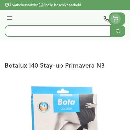
Ga naar de inhoud
Apothekersadvies
Snelle beschikbaarheid
Menu
Zoek
Product, merk, categorie...
Botalux 140 Stay-up Primavera N3