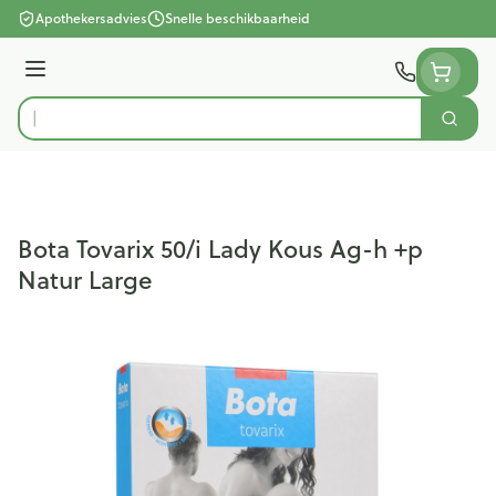
Ga naar de inhoud
Apothekersadvies
Snelle beschikbaarheid
Menu
Zoek
Product, merk, categorie...
Bota Tovarix 50/i Lady Kous Ag-h +p
Natur Large