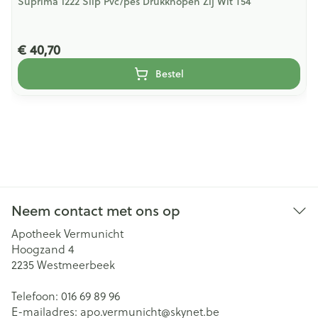
Suprima 1222 Slip Pvc/pes Drukknopen Zij Wit T54
€ 40,70
Bestel
Neem contact met ons op
Apotheek Vermunicht
Hoogzand 4
2235
Westmeerbeek
Telefoon:
016 69 89 96
E-mailadres:
apo.vermunicht@
skynet.be