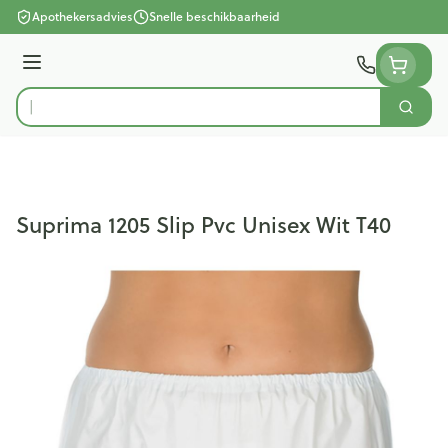
Ga naar de inhoud
Apothekersadvies
Snelle beschikbaarheid
Menu
Zoek
Product, merk, categorie...
Suprima 1205 Slip Pvc Unisex Wit T40