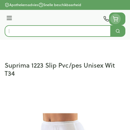
Ga naar de inhoud
Apothekersadvies
Snelle beschikbaarheid
Menu
Zoek
Product, merk, categorie...
Suprima 1223 Slip Pvc/pes Unisex Wit
T34