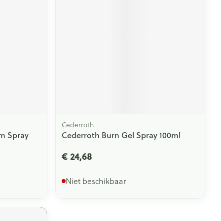
rende
Parfums en
geurproducten
Cederroth
m Spray
Cederroth Burn Gel Spray 100ml
€ 24,68
CBD
Niet beschikbaar