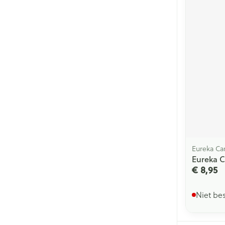
Eureka Ca
Eureka C
€ 8,95
Niet be