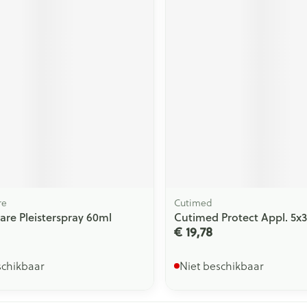
re
Cutimed
are Pleisterspray 60ml
Cutimed Protect Appl. 5x
€ 19,78
schikbaar
Niet beschikbaar