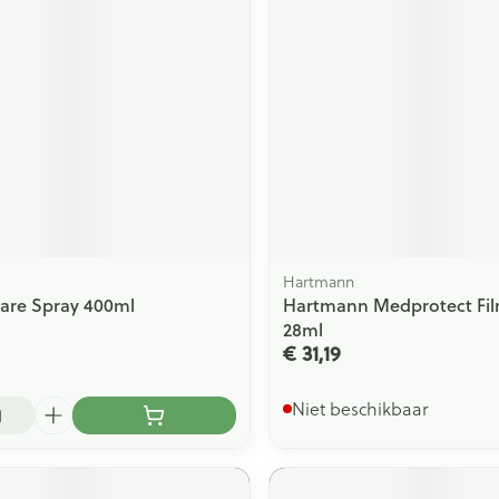
ging
Supplementen
Insectenwe
Mondmaskers
middelen
issen
 -
id
id
Hartmann
are Spray 400ml
Hartmann Medprotect Fil
28ml
€ 31,19
Zelfbruiner
Scheren
Niet beschikbaar