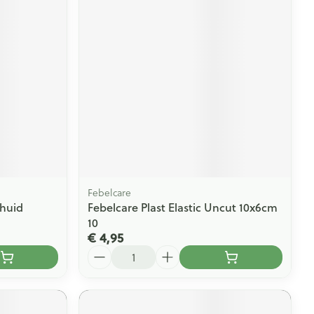
rende
Parfums en
geurproducten
Febelcare
.huid
Febelcare Plast Elastic Uncut 10x6cm
CBD
10
€ 4,95
Aantal