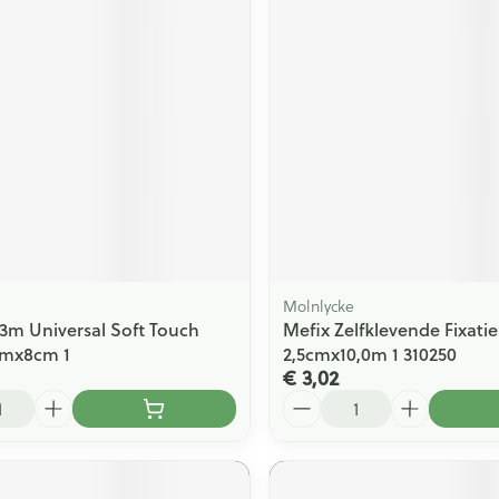
Molnlycke
3m Universal Soft Touch
Mefix Zelfklevende Fixatie
 1mx8cm 1
2,5cmx10,0m 1 310250
€ 3,02
Aantal