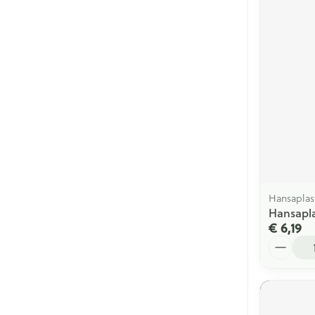
Hansaplas
Hansapla
€ 6,19
Aantal