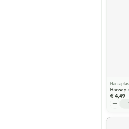
Hansaplas
Hansapla
€ 4,49
Aantal