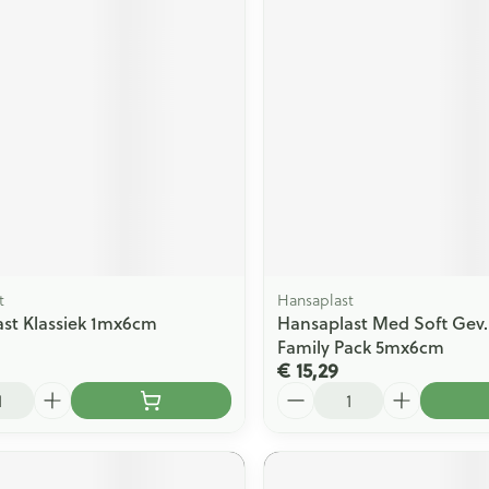
ging
Supplementen
Insectenwe
Mondmaskers
middelen
issen
 -
id
id
t
Hansaplast
st Klassiek 1mx6cm
Hansaplast Med Soft Gev
Zelfbruiner
Scheren
Family Pack 5mx6cm
€ 15,29
Aantal