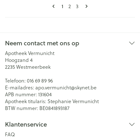
Pagina's
U lees momenteel pagina
1
Pagina
Pagina
2
3
Neem contact met ons op
Apotheek Vermunicht
Hoogzand 4
2235
Westmeerbeek
Telefoon:
016 69 89 96
E-mailadres:
apo.vermunicht@
skynet.be
APB nummer:
131604
Apotheek titularis:
Stephanie Vermunicht
BTW nummer:
BE0841893187
Klantenservice
FAQ