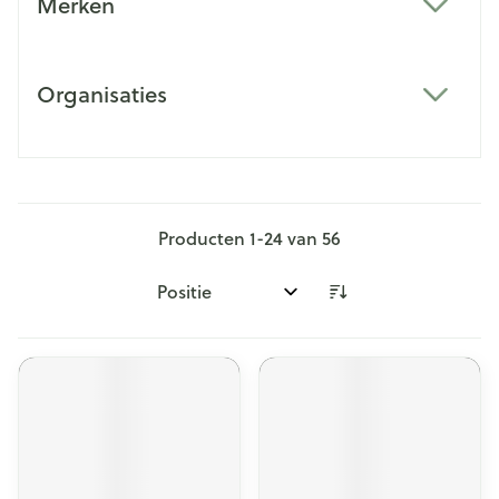
Merken
filter
Organisaties
filter
Producten
1
-
24
van
56
Sorteer op: