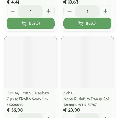
€ 4,41
€ 13,63
Aantal
Aantal
Bestel
Bestel
Opsite, Smith & Nephew
Noba
Opsite Flexifix 5cmx10m
Noba Rudafilm Transp Rol
66000040
10cmx10m 1 9170707
€ 36,08
€ 20,00
Aantal
Aantal