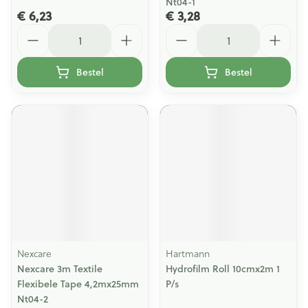
Nt04-1
€ 6,23
€ 3,28
Aantal
Aantal
Bestel
Bestel
Nexcare
Hartmann
Nexcare 3m Textile
Hydrofilm Roll 10cmx2m 1
Flexibele Tape 4,2mx25mm
P/s
Nt04-2