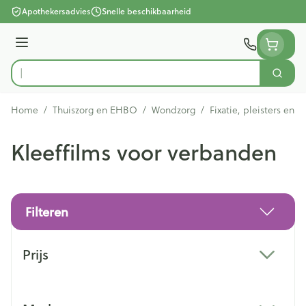
Ga naar de inhoud
Apothekersadvies
Snelle beschikbaarheid
Menu
Zoek
Product, merk, categorie...
Home
/
Thuiszorg en EHBO
/
Wondzorg
/
Fixatie, pleisters en s
Kleeffilms voor verbanden
Filteren
Doorgaan naar productlijst
Prijs
filter