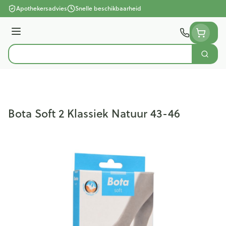
Ga naar de inhoud
Apothekersadvies
Snelle beschikbaarheid
Menu
Zoek
Product, merk, categorie...
Bota Soft 2 Klassiek Natuur 43-46