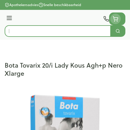
Ga naar de inhoud
Apothekersadvies
Snelle beschikbaarheid
Menu
Zoek
Product, merk, categorie...
Bota Tovarix 20/i Lady Kous Agh+p Nero
Xlarge