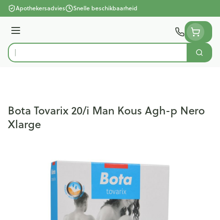
Ga naar de inhoud
Apothekersadvies
Snelle beschikbaarheid
Menu
Zoek
Product, merk, categorie...
Bota Tovarix 20/i Man Kous Agh-p Nero
Xlarge