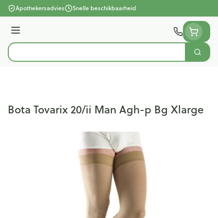
Ga naar de inhoud
Apothekersadvies
Snelle beschikbaarheid
Menu
Zoek
Product, merk, categorie...
Bota Tovarix 20/ii Man Agh-p Bg Xlarge