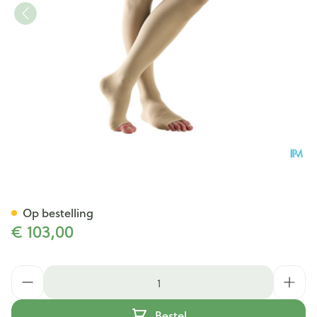
Bota Tovarix 20/ii Man Agh-p
Op bestelling
€ 103,00
Aantal
Bestel