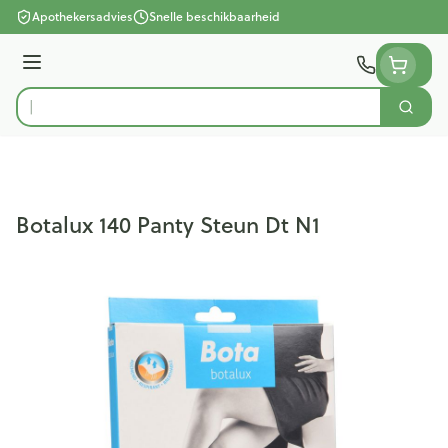
Ga naar de inhoud
Apothekersadvies
Snelle beschikbaarheid
Menu
Zoek
Product, merk, categorie...
Botalux 140 Panty Steun Dt N1