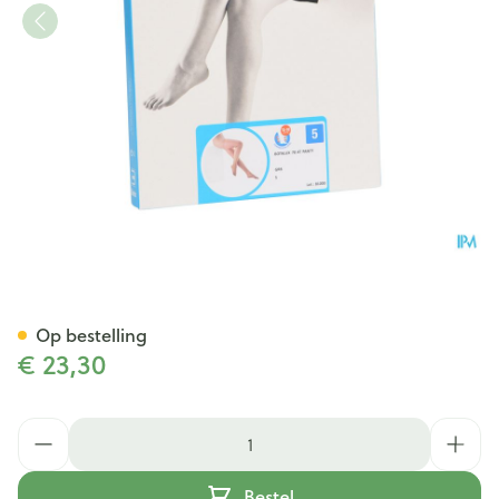
Botalux 70 Panty Steun Grb 
Op bestelling
€ 23,30
Aantal
Bestel