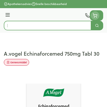
Ga naar de inhoud
Apothekersadvies
Snelle beschikbaarheid
Menu
Zoek
Product, merk, categorie...
A.vogel Echinaforcemed 750mg Tabl 30
Geneesmiddel