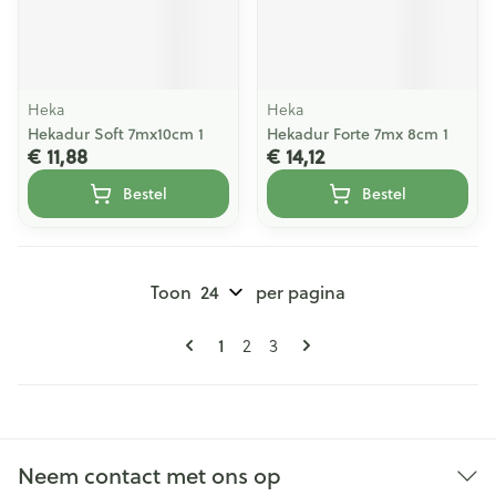
Heka
Heka
Hekadur Soft 7mx10cm 1
Hekadur Forte 7mx 8cm 1
€ 11,88
€ 14,12
Bestel
Bestel
Toon
per pagina
Pagina's
U lees momenteel pagina
1
Pagina
Pagina
2
3
Neem contact met ons op