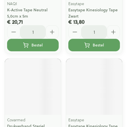
NAQI
Easytape
K-Active Tape Neutral
Easytape Kinesiology Tape
5,0cm x 5m
Zwart
€ 20,71
€ 13,80
Aantal
Aantal
Bestel
Bestel
Covarmed
Easytape
Drukverband Steriel
Easytape Kinesiology Tape