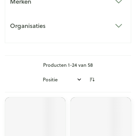
Merken
filter
Organisaties
filter
Producten
1
-
24
van
58
Sorteer op: