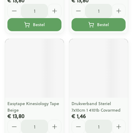
€ 13,80
€ 13,80
Aantal
Aantal
Bestel
Bestel
Easytape Kinesiology Tape
Drukverband Steriel
Beige
7x10cm 1 4101b Covarmed
€ 13,80
€ 1,46
Aantal
Aantal