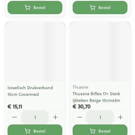
Bestel
Bestel
Thuasne
Israelisch Drukverband
Thuasne Biflex 17+ Sterk
10cm Covarmed
Ijkteken Beige 10cmx3m
€ 15,11
€ 30,70
Aantal
Aantal
Bestel
Bestel