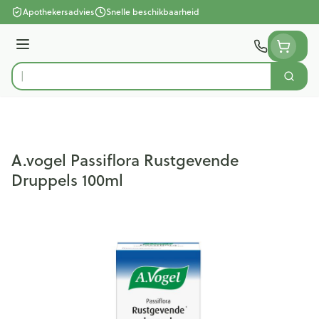
Ga naar de inhoud
Apothekersadvies
Snelle beschikbaarheid
Menu
Zoek
Product, merk, categorie...
A.vogel Passiflora Rustgevende
Druppels 100ml