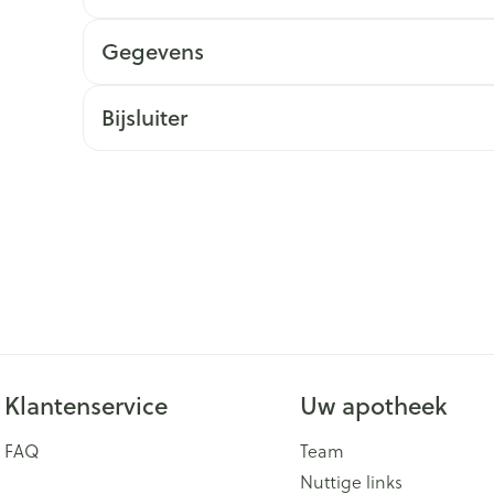
ging
Supplementen
Insectenwe
Gegevens
Mondmaskers
middelen
issen
Bijsluiter
 -
id
id
Zelfbruiner
Scheren
Klantenservice
Uw apotheek
FAQ
Team
Nuttige links