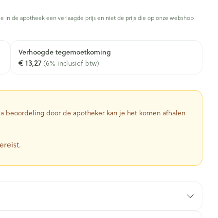
Toon meer
je in de apotheek een verlaagde prijs en niet de prijs die op onze webshop
Diagnosetesten en
stress
Vlooien en teken
Mond en keel
meetapparatuur
Oren
Verhoogde tegemoetkoming
Zuigtabletten
Alcoholtest
g
Oordopjes
€ 13,27
(6% inclusief btw)
herapie -
Mond, muil of snavel
en -druppels
Spray - oplossing
Bloeddrukmeter
ls
Oorreiniging
Cholesteroltest
zen
Oordruppels
Hartslagmeter
ulpmiddelen
 Na beoordeling door de apotheker kan je het komen afhalen
Toon meer
ereist.
herming
Hygiëne
Ergonomie
nning en -
Aambeien
s
Bad en douche
Ademhaling en zuurstof
je
Badkamer