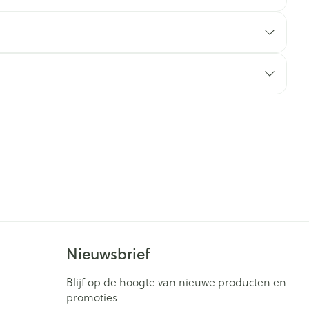
rende
Parfums en
geurproducten
CBD
Nieuwsbrief
Blijf op de hoogte van nieuwe producten en
promoties