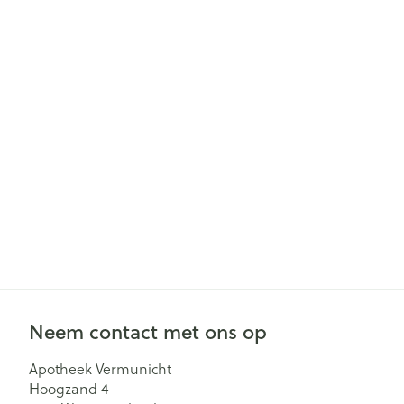
Gezichtsverzor
Pillendozen en
accessoires
Pigmentstoorn
Gevoelige huid
geïrriteerde hu
Gemengde hu
Doffe huid
Toon meer
Snurken
Neem contact met ons op
Apotheek Vermunicht
Hoogzand 4