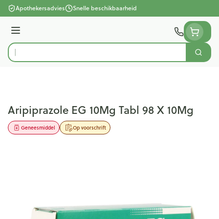
Ga naar de inhoud
Apothekersadvies
Snelle beschikbaarheid
Menu
Zoek
Product, merk, categorie...
Aripiprazole EG 10Mg Tabl 98 X 10Mg
Geneesmiddel
Op voorschrift