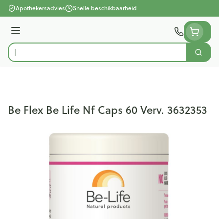
Ga naar de inhoud
Apothekersadvies
Snelle beschikbaarheid
Menu
Zoek
Product, merk, categorie...
Be Flex Be Life Nf Caps 60 Verv. 3632353