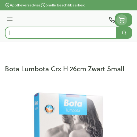
Ga naar de inhoud
Apothekersadvies
Snelle beschikbaarheid
Menu
Zoek
Product, merk, categorie...
Bota Lumbota Crx H 26cm Zwart Small