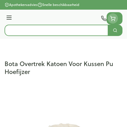
Ga naar de inhoud
Apothekersadvies
Snelle beschikbaarheid
Menu
Zoek
Product, merk, categorie...
Bota Overtrek Katoen Voor Kussen Pu
Hoefijzer