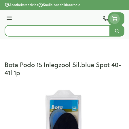
Ga naar de inhoud
Apothekersadvies
Snelle beschikbaarheid
Menu
Zoek
Product, merk, categorie...
Bota Podo 15 Inlegzool Sil.blue Spot 40-
41l 1p