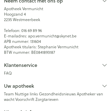
Neem contact met ons op
Apotheek Vermunicht
Hoogzand 4
2235
Westmeerbeek
Telefoon:
016 69 89 96
E-mailadres:
apo.vermunicht@
skynet.be
APB nummer:
131604
Apotheek titularis:
Stephanie Vermunicht
BTW nummer:
BE0841893187
Klantenservice
FAQ
Uw apotheek
Team
Nuttige links
Gezondheidsnieuws
Apotheker van
wacht
Voorschrift
Zorgtarieven