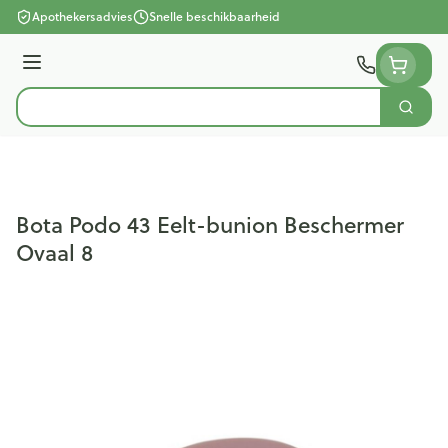
Ga naar de inhoud
Apothekersadvies
Snelle beschikbaarheid
Menu
Zoek
Product, merk, categorie...
Bota Podo 43 Eelt-bunion Beschermer
Ovaal 8