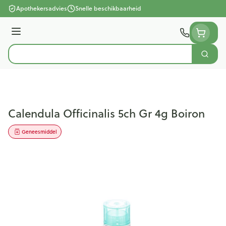
Ga naar de inhoud
Apothekersadvies
Snelle beschikbaarheid
Menu
Zoek
Product, merk, categorie...
Calendula Officinalis 5ch Gr 4g Boiron
Geneesmiddel