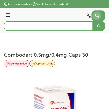
Ga naar de inhoud
Apothekersadvies
Snelle beschikbaarheid
Menu
Zoek
Product, merk, categorie...
Combodart 0,5mg/0,4mg Caps 30
Geneesmiddel
Op voorschrift