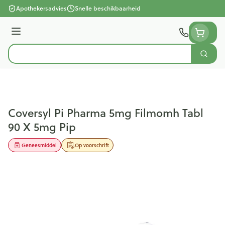
Ga naar de inhoud
Apothekersadvies
Snelle beschikbaarheid
Menu
Zoek
Product, merk, categorie...
Coversyl Pi Pharma 5mg Filmomh Tabl
90 X 5mg Pip
Geneesmiddel
Op voorschrift