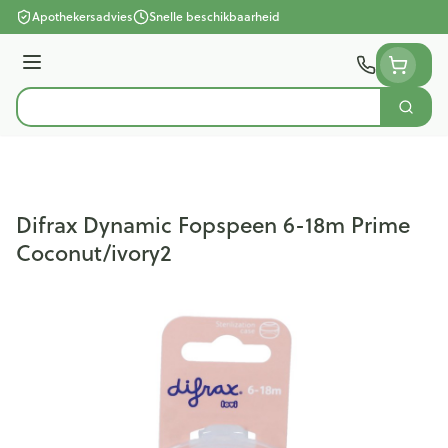
Ga naar de inhoud
Apothekersadvies
Snelle beschikbaarheid
Menu
Zoek
Product, merk, categorie...
Difrax Dynamic Fopspeen 6-18m Prime
Coconut/ivory2