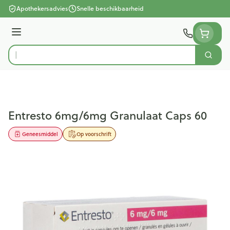
Ga naar de inhoud
Apothekersadvies
Snelle beschikbaarheid
Menu
Zoek
Product, merk, categorie...
Entresto 6mg/6mg Granulaat Caps 60
Geneesmiddel
Op voorschrift