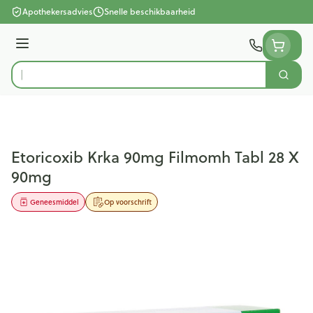
Ga naar de inhoud
Apothekersadvies
Snelle beschikbaarheid
Menu
Zoek
Product, merk, categorie...
Etoricoxib Krka 90mg Filmomh Tabl 28 X
90mg
Geneesmiddel
Op voorschrift