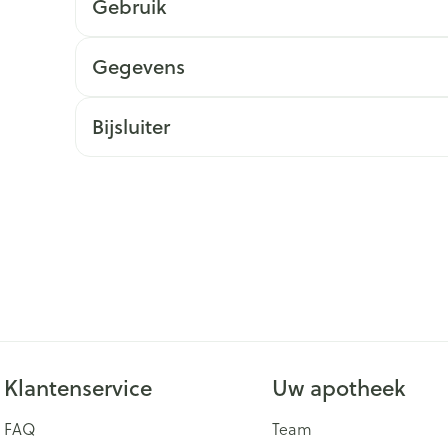
Gebruik
ging
Supplementen
Insectenwe
Mondmaskers
middelen
Gegevens
issen
 -
Bijsluiter
id
id
Zelfbruiner
Scheren
Klantenservice
Uw apotheek
FAQ
Team