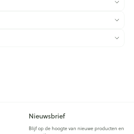
rende
Parfums en
geurproducten
CBD
Nieuwsbrief
Blijf op de hoogte van nieuwe producten en