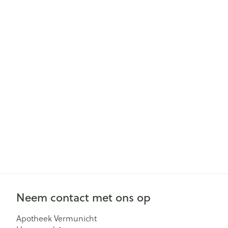
Gezichtsverzor
Pillendozen en
accessoires
Pigmentstoorn
Gevoelige huid
geïrriteerde hu
Gemengde hu
Doffe huid
Toon meer
Snurken
Neem contact met ons op
Apotheek Vermunicht