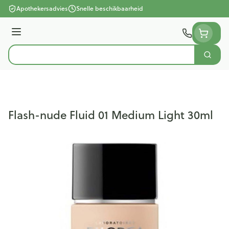
Ga naar de inhoud
Apothekersadvies
Snelle beschikbaarheid
Menu
Zoek
Product, merk, categorie...
Flash-nude Fluid 01 Medium Light 30ml