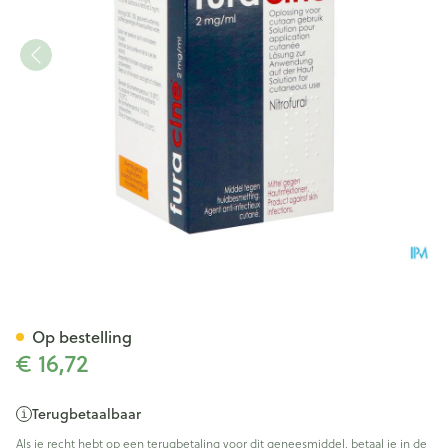
Furacine Nitrofural Sol. 250ml
Op bestelling
€ 16,72
Terugbetaalbaar
Als je recht hebt op een terugbetaling voor dit geneesmiddel, betaal je in de