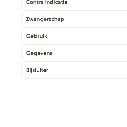
Contra indicatie
ging
Supplementen
Insectenwe
Mondmaskers
middelen
Zwangerschap
issen
 -
Gebruik
id
id
Gegevens
Bijsluiter
Zelfbruiner
Scheren