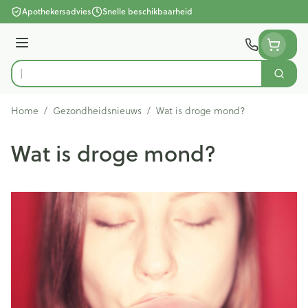
Ga naar de inhoud
Apothekersadvies
Snelle beschikbaarheid
Menu
Zoek
Product, merk, categorie...
Home
/
Gezondheidsnieuws
/
Wat is droge mond?
Wat is droge mond?